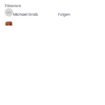
Dämonen
Michael Grab
Folgen
Michael Grab
Marlena Frey
Folgen
Mandy Peric
Folgen
Kurt Jüngel
Folgen
Kurt Jüngel
Bernd Bausenhart
Folgen
Bernd Bausenhart
Alle Dämonen anzeigen (159)
KONTAKT
Mail:
kontakt@daemonen-ehingen.de